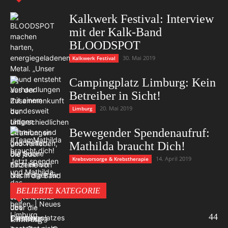
Kalkwerk Festival: Interview
mit der Kalk-Band
BLOODSPOT
30. Mai 2019
Kalkwerk Festival
Campingplatz Limburg: Kein
Betreiber in Sicht!
20. Mai 2019
Limburg
Bewegender Spendenaufruf:
Mathilda braucht Dich!
14. April 2019
Krebsvorsorge & Krebstherapie
BELIEBTE KATEGORIE
44
Limburg